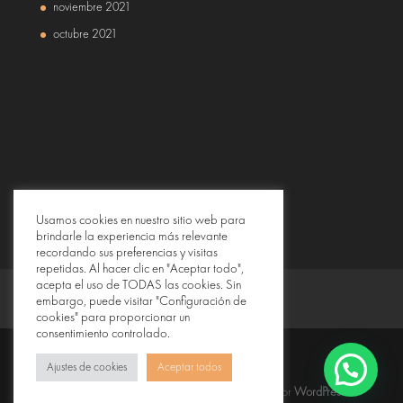
noviembre 2021
octubre 2021
Usamos cookies en nuestro sitio web para
brindarle la experiencia más relevante
recordando sus preferencias y visitas
repetidas. Al hacer clic en "Aceptar todo",
acepta el uso de TODAS las cookies. Sin
embargo, puede visitar "Configuración de
cookies" para proporcionar un
consentimiento controlado.
Ajustes de cookies
Aceptar todos
Diseñado por
Elegant Themes
| Desarrollado por
WordPress