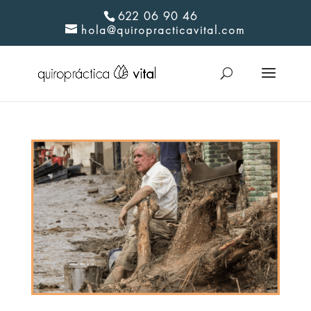
622 06 90 46
hola@quiropracticavital.com