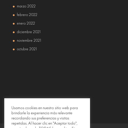
marzo 2022
febrero 2022
enero 2022
diciembre 2021
noviembre 2021
octubre 2021
Usamos cookies en nuestro sitio web para
brindarle la experiencia más relevante
recordando sus preferencias y visitas
repetidas. Al hacer clic en "Aceptar todo",