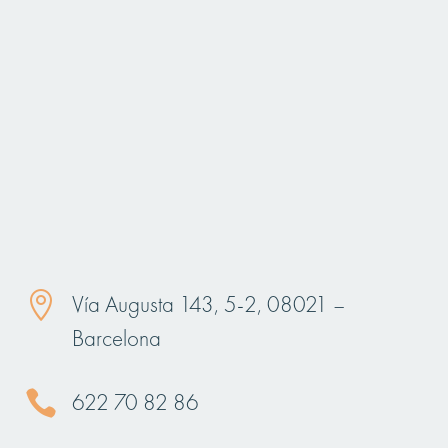

Vía Augusta 143, 5-2, 08021 –
Barcelona

622 70 82 86