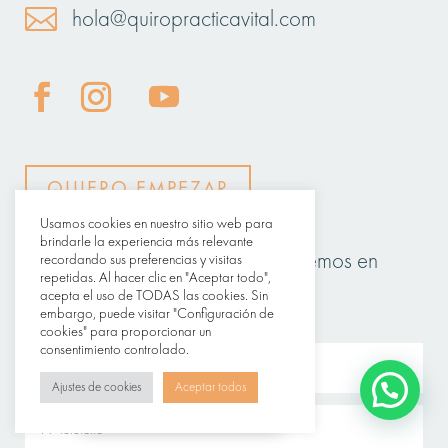

hola@quiropracticavital.com
QUIERO EMPEZAR
Usamos cookies en nuestro sitio web para
brindarle la experiencia más relevante
Rellena este formulario y nos ponemos en
recordando sus preferencias y visitas
repetidas. Al hacer clic en "Aceptar todo",
contacto contigo en breve.
acepta el uso de TODAS las cookies. Sin
embargo, puede visitar "Configuración de
cookies" para proporcionar un
consentimiento controlado.
Ajustes de cookies
Aceptar todos
¡OFERTA ÚNICA!