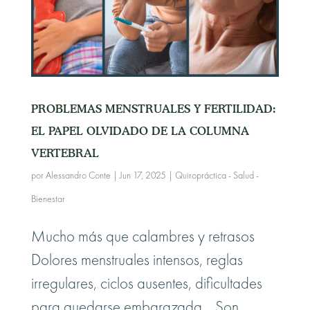
PROBLEMAS MENSTRUALES Y FERTILIDAD:
EL PAPEL OLVIDADO DE LA COLUMNA
VERTEBRAL
por
Alessandro Conte
|
Jun 17, 2025
|
Quiropráctica - Salud -
Bienestar
Mucho más que calambres y retrasos
Dolores menstruales intensos, reglas
irregulares, ciclos ausentes, dificultades
para quedarse embarazada… Son