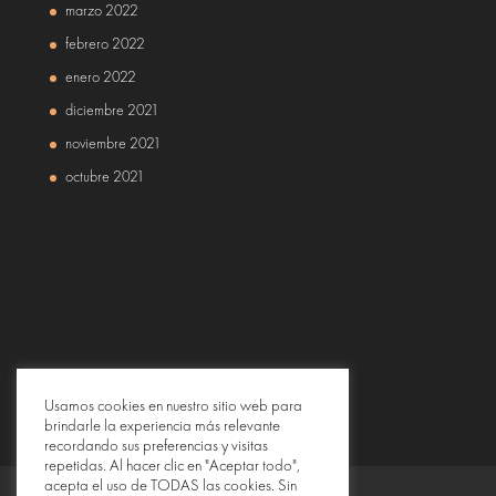
marzo 2022
febrero 2022
enero 2022
diciembre 2021
noviembre 2021
octubre 2021
Usamos cookies en nuestro sitio web para
brindarle la experiencia más relevante
recordando sus preferencias y visitas
repetidas. Al hacer clic en "Aceptar todo",
acepta el uso de TODAS las cookies. Sin