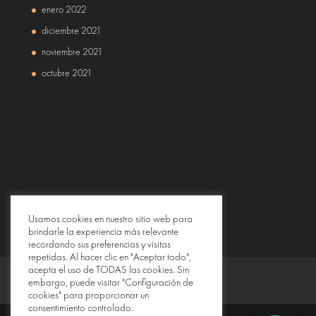
enero 2022
diciembre 2021
noviembre 2021
octubre 2021
Usamos cookies en nuestro sitio web para
brindarle la experiencia más relevante
recordando sus preferencias y visitas
repetidas. Al hacer clic en "Aceptar todo",
acepta el uso de TODAS las cookies. Sin
embargo, puede visitar "Configuración de
cookies" para proporcionar un
consentimiento controlado.