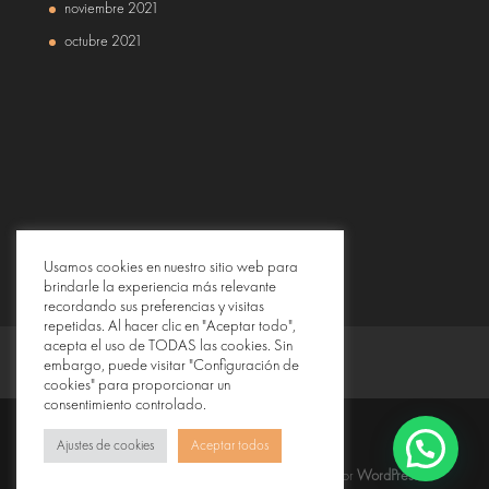
noviembre 2021
octubre 2021
Usamos cookies en nuestro sitio web para
brindarle la experiencia más relevante
recordando sus preferencias y visitas
repetidas. Al hacer clic en "Aceptar todo",
acepta el uso de TODAS las cookies. Sin
embargo, puede visitar "Configuración de
cookies" para proporcionar un
consentimiento controlado.
Ajustes de cookies
Aceptar todos
Diseñado por
Elegant Themes
| Desarrollado por
WordPress