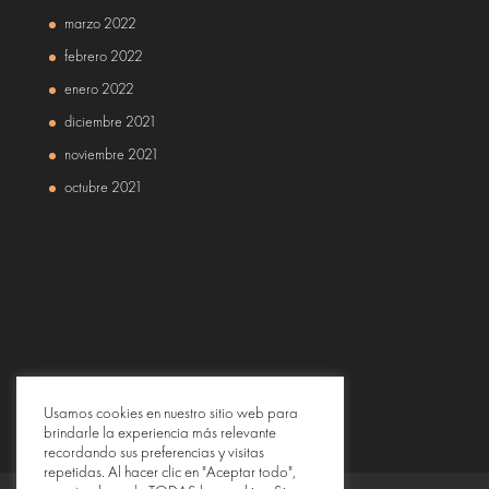
marzo 2022
febrero 2022
enero 2022
diciembre 2021
noviembre 2021
octubre 2021
Usamos cookies en nuestro sitio web para
brindarle la experiencia más relevante
recordando sus preferencias y visitas
repetidas. Al hacer clic en "Aceptar todo",