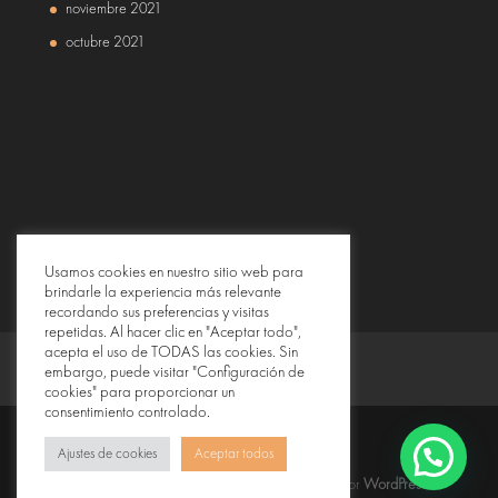
noviembre 2021
octubre 2021
Usamos cookies en nuestro sitio web para
brindarle la experiencia más relevante
recordando sus preferencias y visitas
repetidas. Al hacer clic en "Aceptar todo",
acepta el uso de TODAS las cookies. Sin
embargo, puede visitar "Configuración de
cookies" para proporcionar un
consentimiento controlado.
Ajustes de cookies
Aceptar todos
Diseñado por
Elegant Themes
| Desarrollado por
WordPress