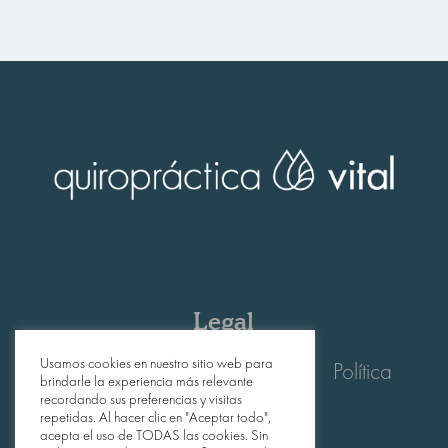
Legal
Usamos cookies en nuestro sitio web para
Avís
Legal
|
Privacitat
|
Política
brindarle la experiencia más relevante
recordando sus preferencias y visitas
de Cookies
repetidas. Al hacer clic en "Aceptar todo",
acepta el uso de TODAS las cookies. Sin