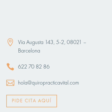

Vía Augusta 143, 5-2, 08021 –
Barcelona

622 70 82 86

hola@quiropracticavital.com
PIDE CITA AQUÍ